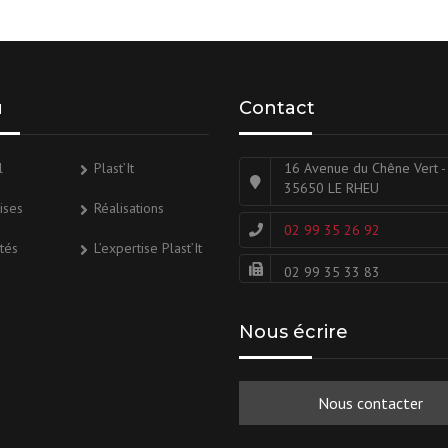
u
Contact
l
Plast’It
16 Avenue du Chêne Vert -
35650 LE RHEU
ises
Réalisations
02 99 35 26 92
ités
L’expertise Plast’It
02 99 35 33 83
Nous écrire
Nous contacter