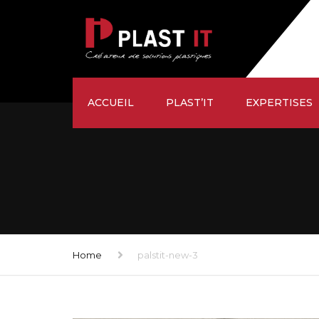
ACCUEIL
PLAST’IT
EXPERTISES
ÉTUDE
SUR-MESURE
USINAGE
FAÇONNAGE
Home
palstit-new-3
LIVRAISON
SATISFACTION