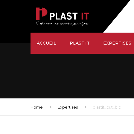
ACCUEIL
PLAST’IT
EXPERTISES
ÉTUDE
SUR-MESURE
USINAGE
FAÇONNAGE
Home
Expertises
plastit_cut_blc
LIVRAISON
SATISFACTION