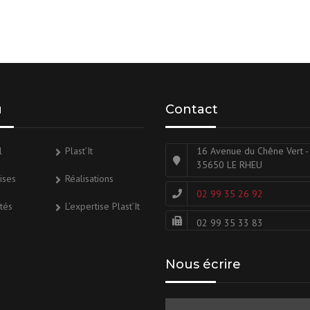
u
Contact
l
Plast’It
16 Avenue du Chêne Vert -
35650 LE RHEU
ises
Réalisations
02 99 35 26 92
ités
L’expertise Plast’It
02 99 35 33 83
Nous écrire