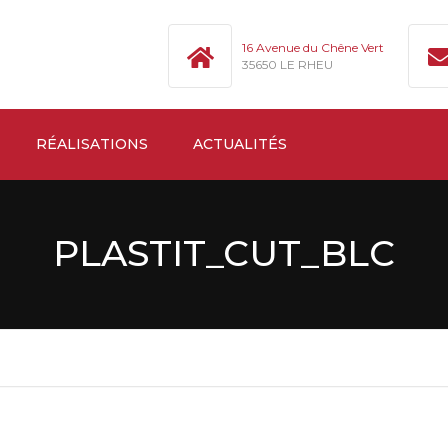
16 Avenue du Chêne Vert
35650 LE RHEU
RÉALISATIONS
ACTUALITÉS
PLASTIT_CUT_BLC