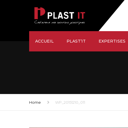
ACCUEIL
PLAST’IT
EXPERTISES
ÉTUDE
SUR-MESURE
USINAGE
FAÇONNAGE
Home
WP_20151210_011
LIVRAISON
SATISFACTION