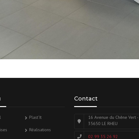
u
Contact
l
Plast’It
16 Avenue du Chêne Vert -
35650 LE RHEU
ises
Réalisations
02 99 35 26 92