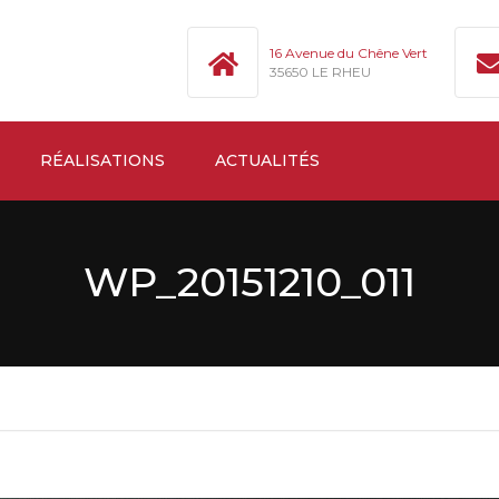
16 Avenue du Chêne Vert
35650 LE RHEU
RÉALISATIONS
ACTUALITÉS
WP_20151210_011