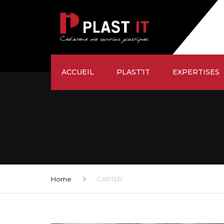
ACCUEIL
PLAST’IT
EXPERTISES
ÉTUDE
SUR-MESURE
USINAGE
FAÇONNAGE
Home
CARTER
LIVRAISON
SATISFACTION