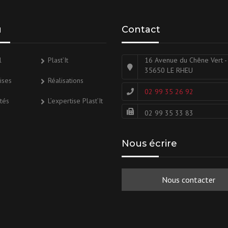
u
Contact
l
Plast’It
16 Avenue du Chêne Vert -
35650 LE RHEU
ises
Réalisations
02 99 35 26 92
ités
L’expertise Plast’It
02 99 35 33 83
Nous écrire
Nous contacter