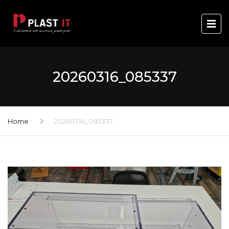
20260316_085337
Home
20260316_085337