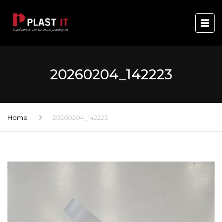
20260204_142223
Home
20260204_142223