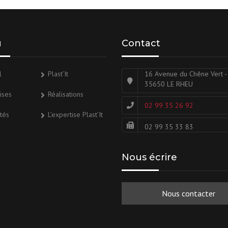
u
Contact
l
Plast’It
16 Avenue du Chêne Vert -
35650 LE RHEU
ises
Réalisations
02 99 35 26 92
ités
L’expertise Plast’It
02 99 35 33 83
Nous écrire
Nous contacter