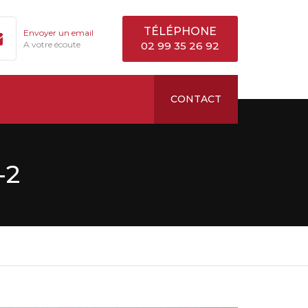
TÉLÉPHONE
Envoyer un email
A votre écoute
02 99 35 26 92
CONTACT
-2