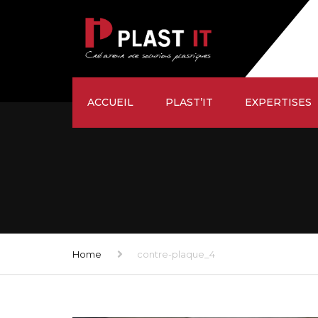
ACCUEIL
PLAST’IT
EXPERTISES
ÉTUDE
SUR-MESURE
USINAGE
FAÇONNAGE
Home
contre-plaque_4
LIVRAISON
SATISFACTION