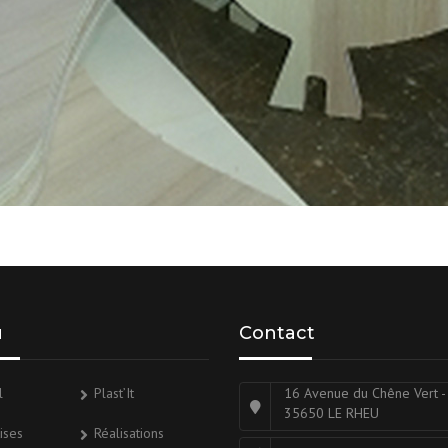
u
Contact
l
Plast’It
16 Avenue du Chêne Vert -
35650 LE RHEU
ises
Réalisations