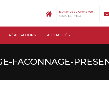
16 Avenue du Chêne Vert
35650 LE RHEU
RÉALISATIONS
ACTUALITÉS
GE-FACONNAGE-PRESEN