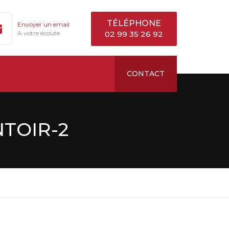
TÉLÉPHONE
Envoyer un email
A votre écoute
02 99 35 26 92
CONTACT
TOIR-2