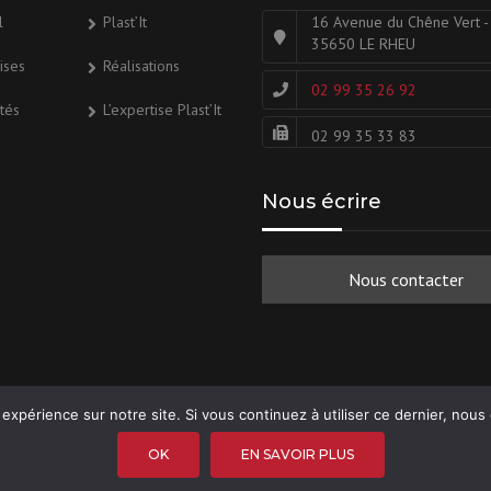
l
Plast’It
16 Avenue du Chêne Vert -
35650 LE RHEU
ises
Réalisations
02 99 35 26 92
ités
L’expertise Plast’It
02 99 35 33 83
Nous écrire
Nous contacter
 expérience sur notre site. Si vous continuez à utiliser ce dernier, nous
OK
EN SAVOIR PLUS