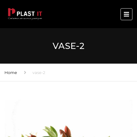
VASE-2
Home
vase-2