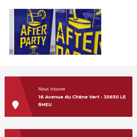
Nous trouver
16 Avenue du Chêne Vert - 35650 LE
RHEU