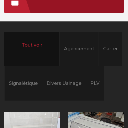
Agencement
Carter
All projects
Signalétique
Divers Usinage
PLV