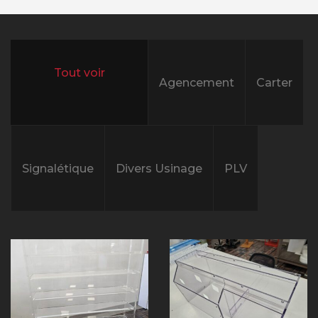
Agencement
Carter
All projects
Signalétique
Divers Usinage
PLV