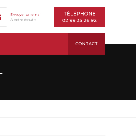
TÉLÉPHONE
Envoyer un email
A votre écoute
02 99 35 26 92
CONTACT
T