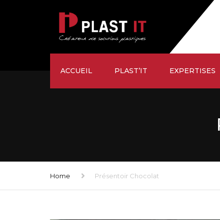
ACCUEIL
PLAST’IT
EXPERTISES
ÉTUDE
SUR-MESURE
USINAGE
FAÇONNAGE
Home
Présentoir Chocolat
LIVRAISON
SATISFACTION