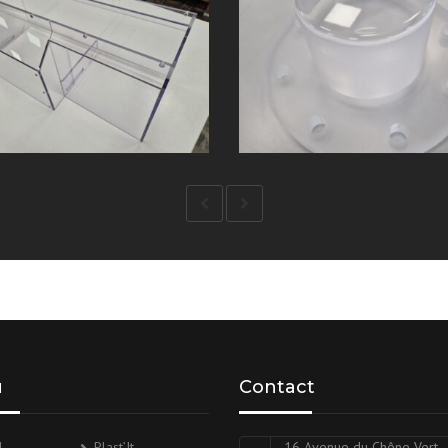
u
Contact
l
Plast’It
16 Avenue du Chêne Vert -