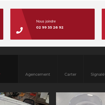
Nous joindre
02 99 35 26 92
Agencement
Carter
Signalé
ts