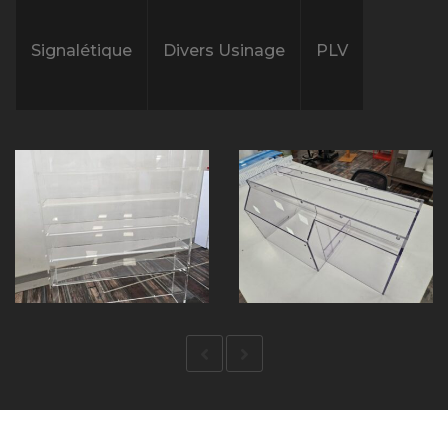
Signalétique
Divers Usinage
PLV