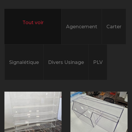
Agencement
Carter
All projects
Signalétique
Divers Usinage
PLV