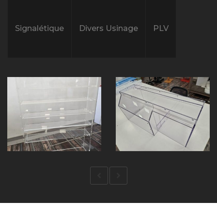
Signalétique
Divers Usinage
PLV