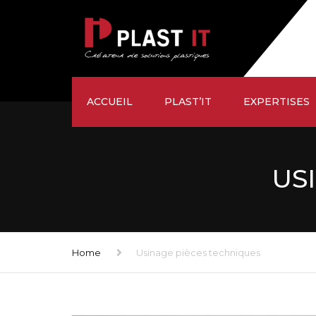
ACCUEIL
PLAST’IT
EXPERTISES
ÉTUDE
US
SUR-MESURE
USINAGE
FAÇONNAGE
Home
Usinage pièces techniques
LIVRAISON
SATISFACTION