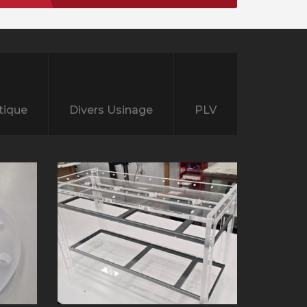
tique
Divers Usinage
PLV