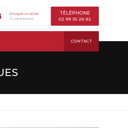
TÉLÉPHONE
Envoyer un email
A votre écoute
02 99 35 26 92
CONTACT
UES