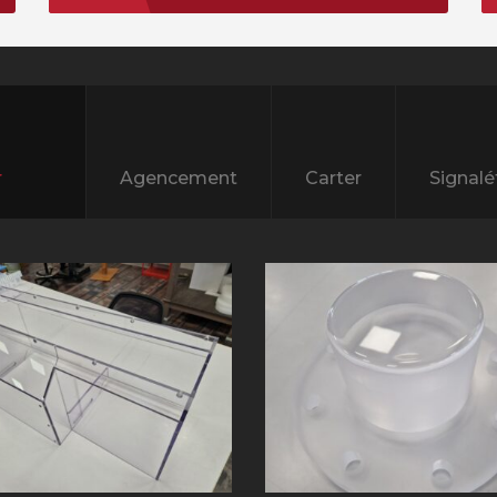
Agencement
Carter
Signalé
ts