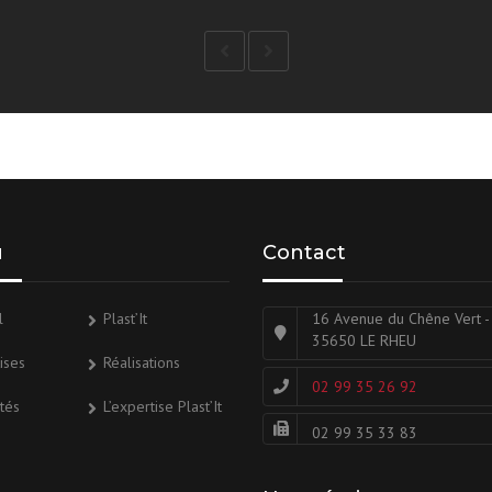
u
Contact
l
Plast’It
16 Avenue du Chêne Vert -
35650 LE RHEU
ises
Réalisations
02 99 35 26 92
ités
L’expertise Plast’It
02 99 35 33 83